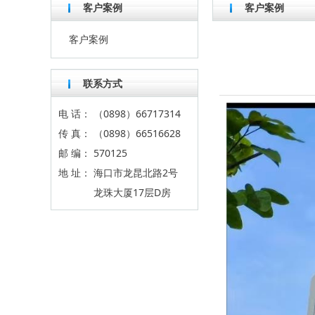
客户案例
客户案例
客户案例
联系方式
电 话：
（0898）66717314
传 真：
（0898）66516628
邮 编：
570125
地 址：
海口市龙昆北路2号
龙珠大厦17层D房